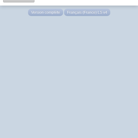
Version complète
Français (France) LS v4