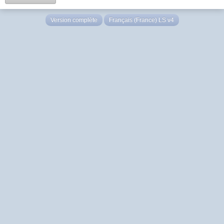
Version complète
Français (France) LS v4