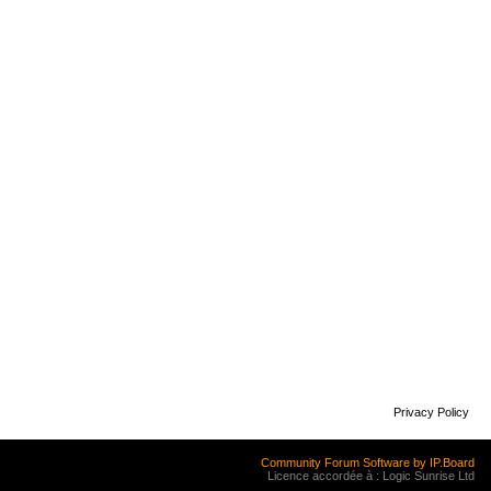
Privacy Policy
Community Forum Software by IP.Board
Licence accordée à : Logic Sunrise Ltd