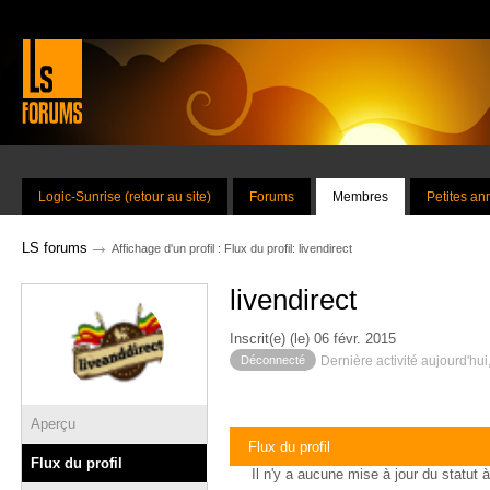
Logic-Sunrise (retour au site)
Forums
Membres
Petites a
→
LS forums
Affichage d'un profil : Flux du profil: livendirect
livendirect
Inscrit(e) (le) 06 févr. 2015
Déconnecté
Dernière activité aujourd'hui
Aperçu
Flux du profil
Flux du profil
Il n'y a aucune mise à jour du statut à