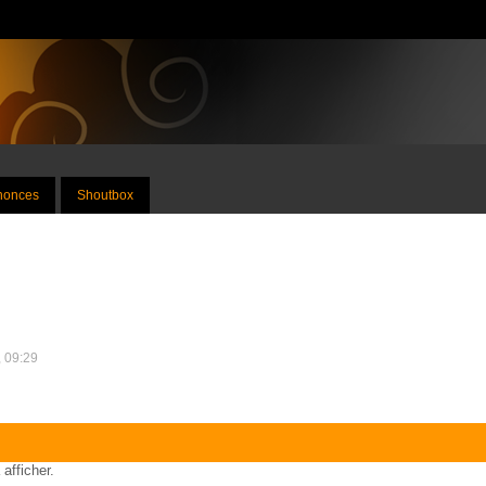
nnonces
Shoutbox
, 09:29
 afficher.