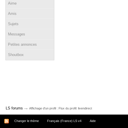
Aime
Amis
Sujets
Messages
Petites annonces
Shoutbox
→
LS forums
Affichage d'un profil : Flux du profil: livendirect
Changer le thème
Français (France) LS v4
Aide