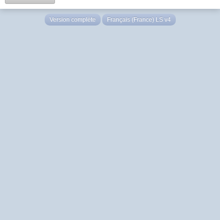
Version complète
Français (France) LS v4