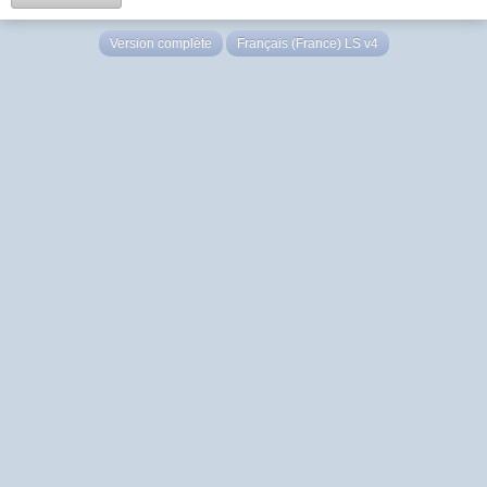
Version complète
Français (France) LS v4