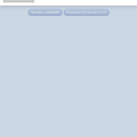
Version complète
Français (France) LS v4