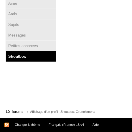
Aime
Amis
Sujets
Messages
Petites annonces
Shoutbox
→
LS forums
Affichage d'un profil : Shoutbox: Grunchimera
Changer le thème
Français (France) LS v4
Aide