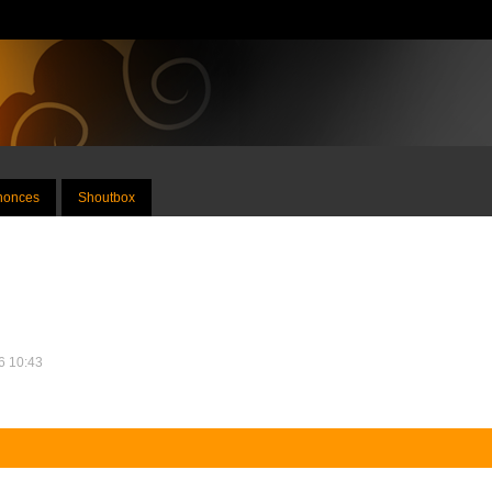
nnonces
Shoutbox
26 10:43