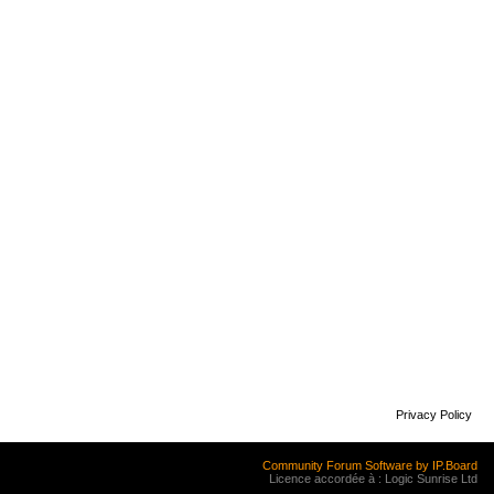
Privacy Policy
Community Forum Software by IP.Board
Licence accordée à : Logic Sunrise Ltd