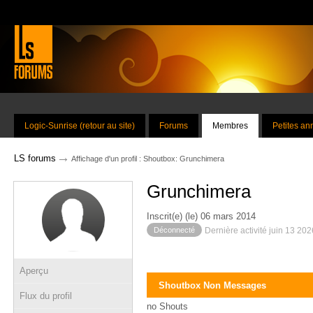
Logic-Sunrise (retour au site)
Forums
Membres
Petites a
→
LS forums
Affichage d'un profil : Shoutbox: Grunchimera
Grunchimera
Inscrit(e) (le) 06 mars 2014
Déconnecté
Dernière activité juin 13 20
Aperçu
Shoutbox Non Messages
Flux du profil
no Shouts