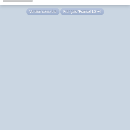
Version complète
Français (France) LS v4