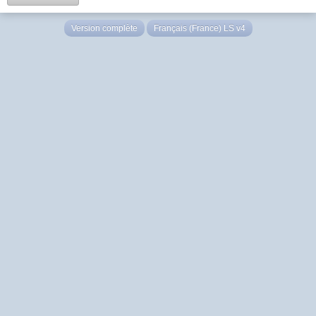
Version complète
Français (France) LS v4