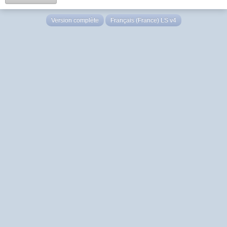
Version complète
Français (France) LS v4