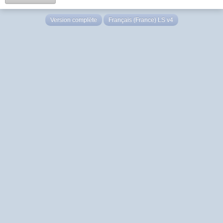
Version complète
Français (France) LS v4