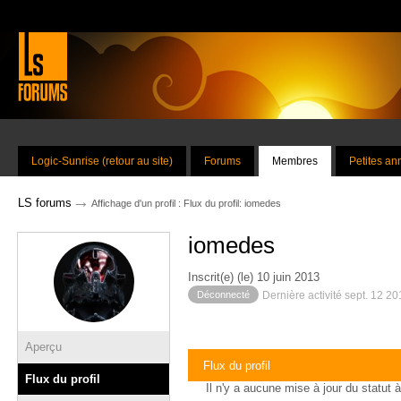
Logic-Sunrise (retour au site)
Forums
Membres
Petites a
→
LS forums
Affichage d'un profil : Flux du profil: iomedes
iomedes
Inscrit(e) (le) 10 juin 2013
Déconnecté
Dernière activité sept. 12 2
Aperçu
Flux du profil
Flux du profil
Il n'y a aucune mise à jour du statut à