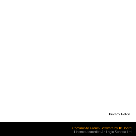
Privacy Policy
Community Forum Software by IP.Board
Licence accordée à : Logic Sunrise Ltd