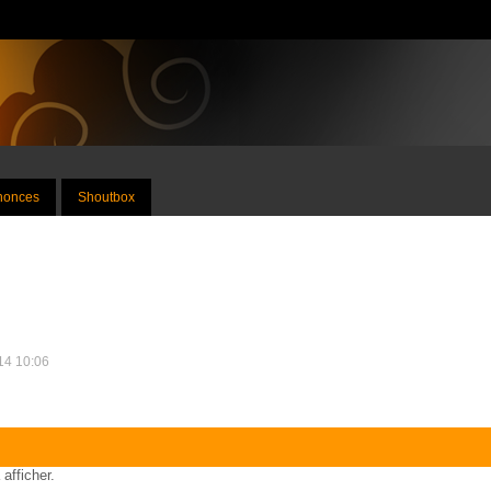
nnonces
Shoutbox
014 10:06
 afficher.