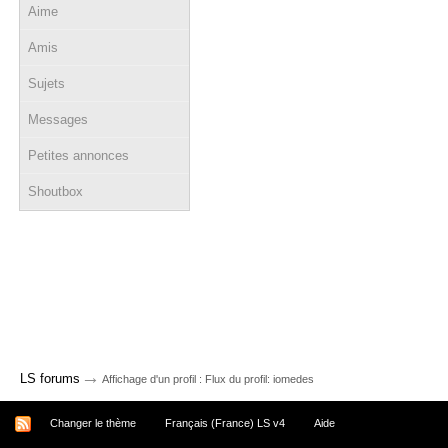
Aime
Amis
Sujets
Messages
Petites annonces
Shoutbox
→
LS forums
Affichage d'un profil : Flux du profil: iomedes
Changer le thème
Français (France) LS v4
Aide