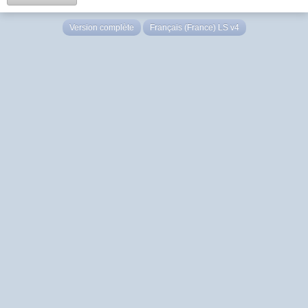
Version complète
Français (France) LS v4