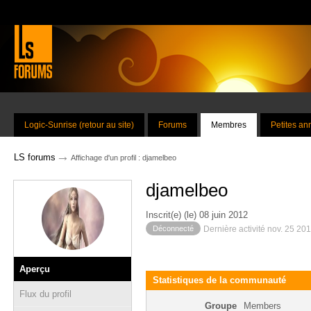
Logic-Sunrise (retour au site)
Forums
Membres
Petites a
→
LS forums
Affichage d'un profil : djamelbeo
djamelbeo
Inscrit(e) (le) 08 juin 2012
Déconnecté
Dernière activité nov. 25 20
Aperçu
Statistiques de la communauté
Flux du profil
Groupe
Members