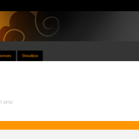
nnonces
Shoutbox
17 19:52