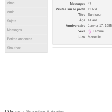
Aime
Messages
47
Visites sur le profil
11 684
Amis
Titre
Sunriseur
Âge
41 ans
Sujets
Anniversaire
Janvier 17, 1985
Messages
Sexe
Femme
Lieu
Marseille
Petites annonces
Shoutbox
→
LS forums
Affichage d'un profil : djamelbeo