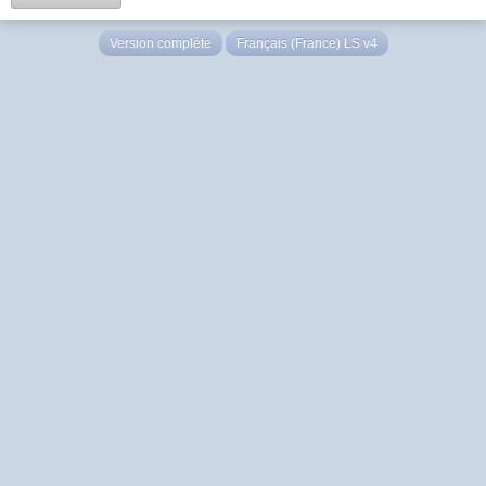
Version complète
Français (France) LS v4