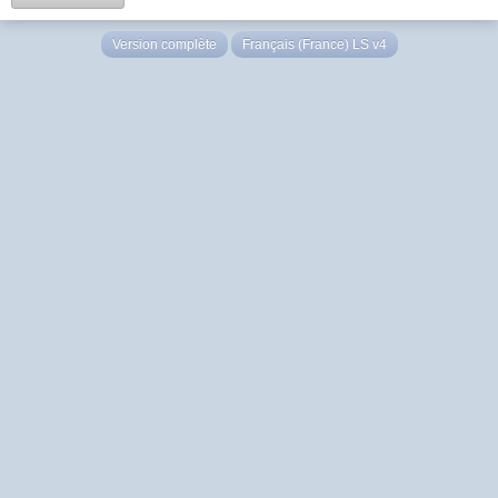
Version complète
Français (France) LS v4