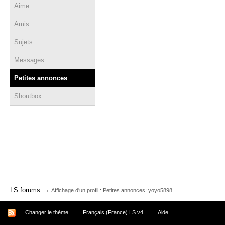
Aime
Amis
Sujets
Messages
Petites annonces
Shoutbox
→
LS forums
Affichage d'un profil : Petites annonces: yoyo5898
Changer le thème
Français (France) LS v4
Aide