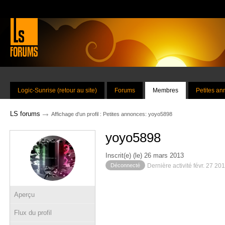
Logic-Sunrise (retour au site)
Forums
Membres
Petites a
→
LS forums
Affichage d'un profil : Petites annonces: yoyo5898
yoyo5898
Inscrit(e) (le) 26 mars 2013
Déconnecté
Dernière activité févr. 27 20
Aperçu
Flux du profil