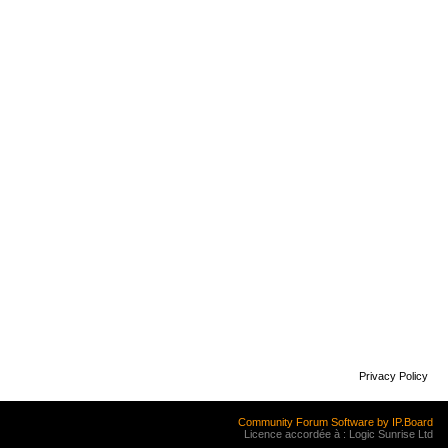
Privacy Policy
Community Forum Software by IP.Board
Licence accordée à : Logic Sunrise Ltd