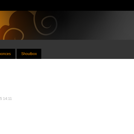
nnonces
Shoutbox
15 14:11