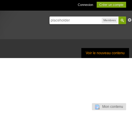
Connexion
Créer un compte
Membres
Voir le nouveau contenu
Mon contenu