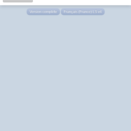
Version complète
Français (France) LS v4