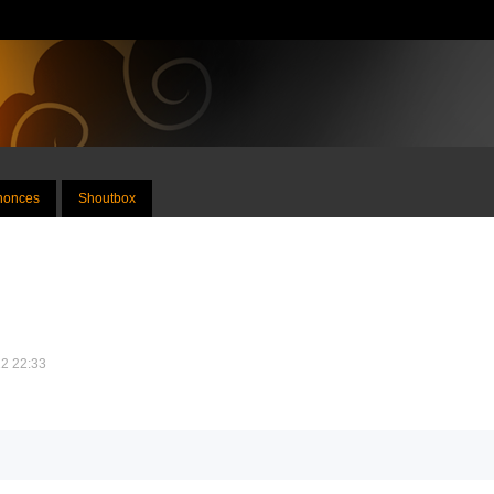
nnonces
Shoutbox
12 22:33