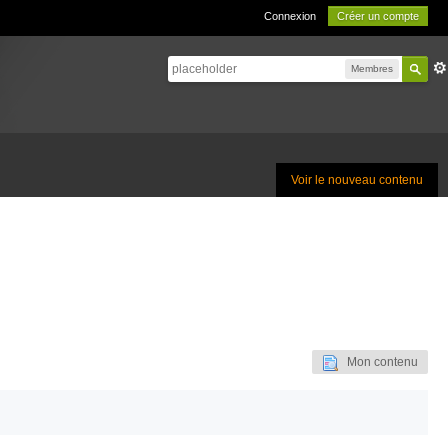
Connexion
Créer un compte
Membres
Voir le nouveau contenu
Mon contenu