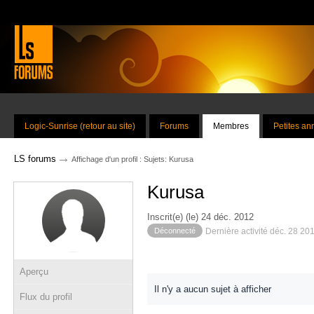
Logic-Sunrise (retour au site)
Forums
Membres
Petites a
→
LS forums
Affichage d'un profil : Sujets: Kurusa
Kurusa
Inscrit(e) (le) 24 déc. 2012
Déconnecté
Dernière activité déc. 28 20
Aperçu
Il n'y a aucun sujet à afficher
Flux du profil