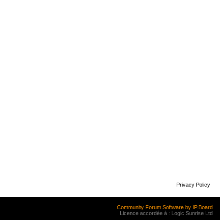
Privacy Policy
Community Forum Software by IP.Board
Licence accordée à : Logic Sunrise Ltd