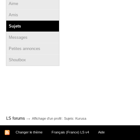
Aime
Amis
Sujets
Messages
Petites annonces
Shoutbox
→
LS forums
Affichage d'un profil : Sujets: Kurusa
Changer le thème
Français (France) LS v4
Aide