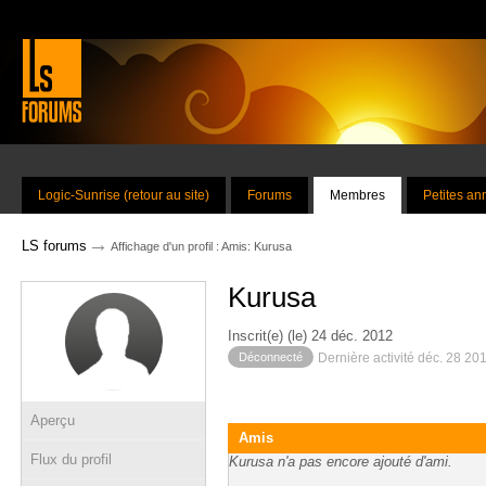
Logic-Sunrise (retour au site)
Forums
Membres
Petites a
→
LS forums
Affichage d'un profil : Amis: Kurusa
Kurusa
Inscrit(e) (le) 24 déc. 2012
Déconnecté
Dernière activité déc. 28 20
Aperçu
Amis
Flux du profil
Kurusa n'a pas encore ajouté d'ami.