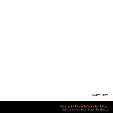
Privacy Policy
Community Forum Software by IP.Board
Licence accordée à : Logic Sunrise Ltd