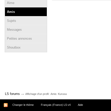
Aime
Amis
Sujets
Messages
Petites annonces
Shoutbox
→
LS forums
Affichage d'un profil : Amis: Kurusa
Changer le thème
Français (France) LS v4
Aide