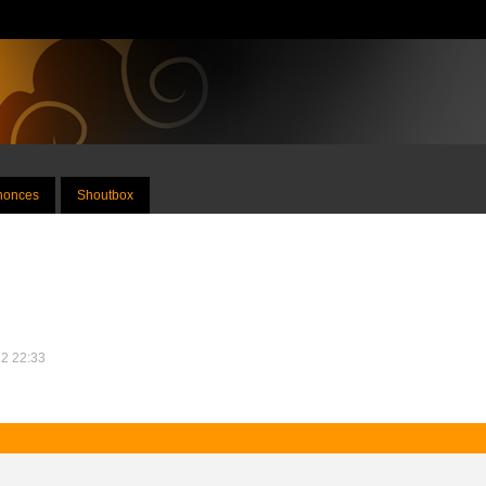
nnonces
Shoutbox
12 22:33