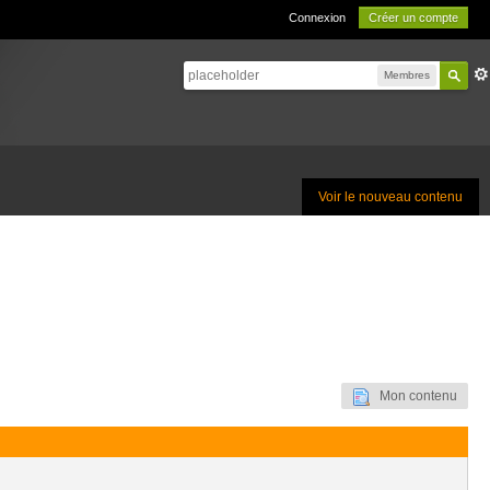
Connexion
Créer un compte
Membres
Voir le nouveau contenu
Mon contenu