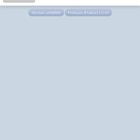
Version complète
Français (France) LS v4