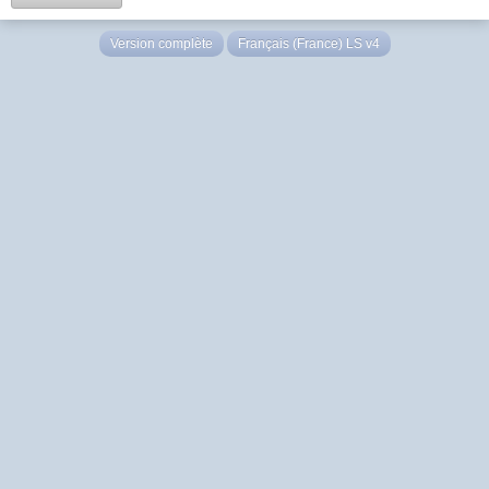
Version complète
Français (France) LS v4