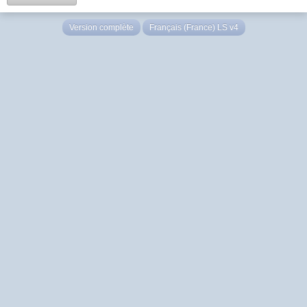
Version complète
Français (France) LS v4