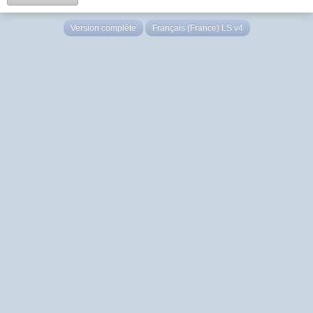
Version complète
Français (France) LS v4