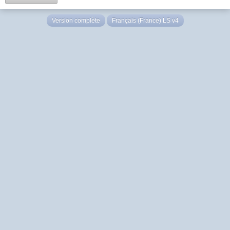
Version complète
Français (France) LS v4