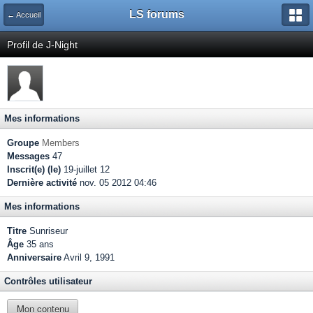
LS forums
← Accueil
Profil de J-Night
Mes informations
Groupe
Members
Messages
47
Inscrit(e) (le)
19-juillet 12
Dernière activité
nov. 05 2012 04:46
Mes informations
Titre
Sunriseur
Âge
35 ans
Anniversaire
Avril 9, 1991
Contrôles utilisateur
Mon contenu