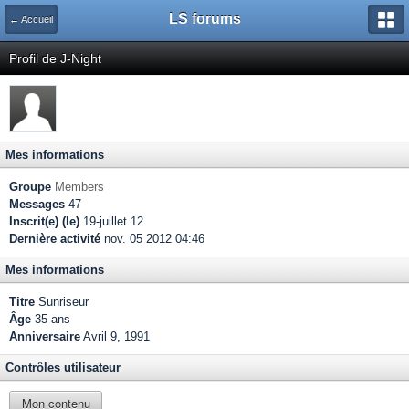
LS forums
← Accueil
Profil de J-Night
Mes informations
Groupe
Members
Messages
47
Inscrit(e) (le)
19-juillet 12
Dernière activité
nov. 05 2012 04:46
Mes informations
Titre
Sunriseur
Âge
35 ans
Anniversaire
Avril 9, 1991
Contrôles utilisateur
Mon contenu