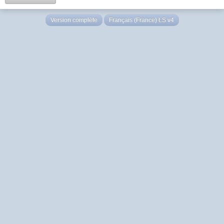
Version complète
Français (France) LS v4