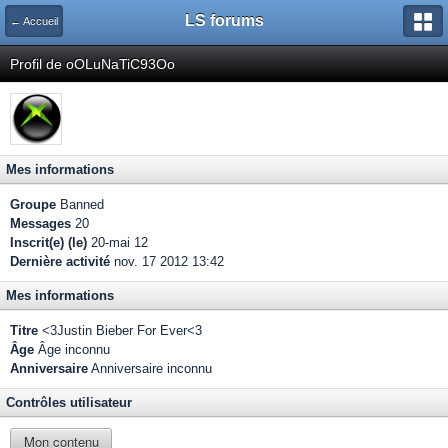
LS forums
← Accueil
Profil de oOLuNaTiC93Oo
Mes informations
Groupe
Banned
Messages
20
Inscrit(e) (le)
20-mai 12
Dernière activité
nov. 17 2012 13:42
Mes informations
Titre
<3Justin Bieber For Ever<3
Âge
Âge inconnu
Anniversaire
Anniversaire inconnu
Contrôles utilisateur
Mon contenu