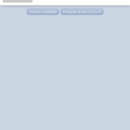
Version complète
Français (France) LS v4