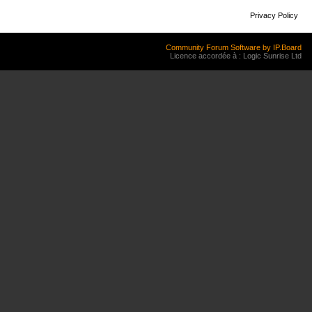
Privacy Policy
Community Forum Software by IP.Board
Licence accordée à : Logic Sunrise Ltd