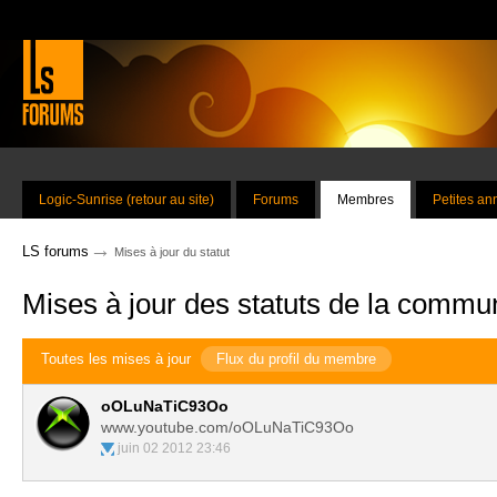
Logic-Sunrise (retour au site)
Forums
Membres
Petites a
→
LS forums
Mises à jour du statut
Mises à jour des statuts de la commu
Toutes les mises à jour
Flux du profil du membre
oOLuNaTiC93Oo
www.youtube.com/oOLuNaTiC93Oo
juin 02 2012 23:46