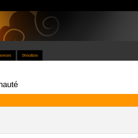
nnonces
Shoutbox
nauté