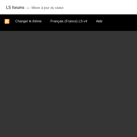
→
LS forums
Mises à jour du statut
Changer le thème
Français (France) LS v4
Aide