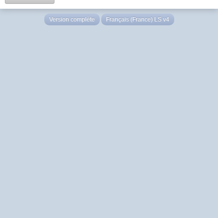
Version complète
Français (France) LS v4