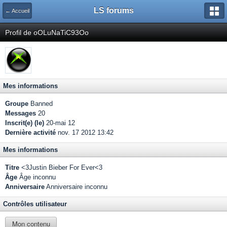
LS forums
← Accueil
Profil de oOLuNaTiC93Oo
Mes informations
Groupe
Banned
Messages
20
Inscrit(e) (le)
20-mai 12
Dernière activité
nov. 17 2012 13:42
Mes informations
Titre
<3Justin Bieber For Ever<3
Âge
Âge inconnu
Anniversaire
Anniversaire inconnu
Contrôles utilisateur
Mon contenu