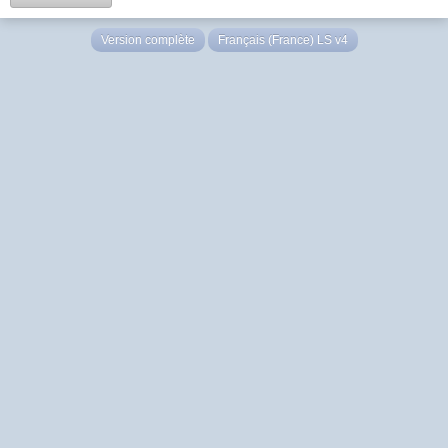
Version complète
Français (France) LS v4