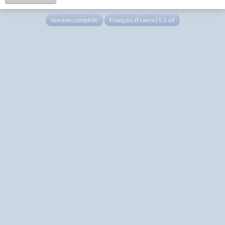
Version complète
Français (France) LS v4