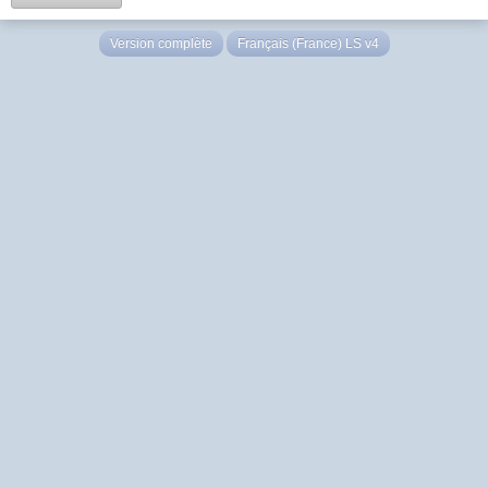
Version complète
Français (France) LS v4