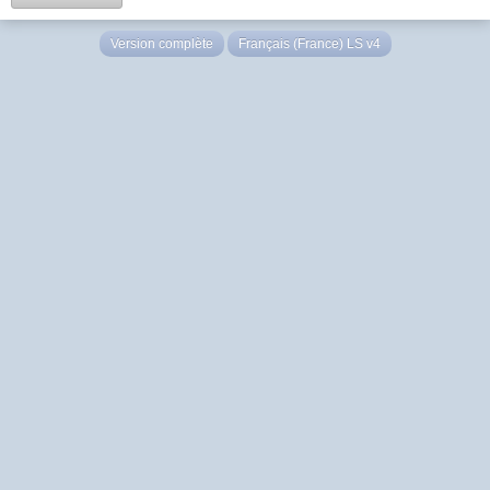
Version complète
Français (France) LS v4