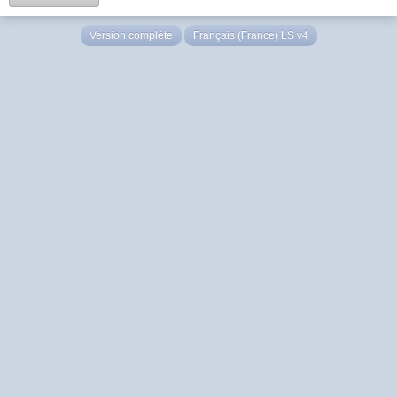
Version complète
Français (France) LS v4