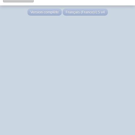
Version complète
Français (France) LS v4