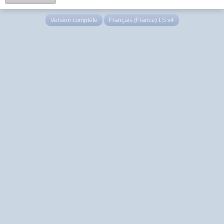
Version complète
Français (France) LS v4