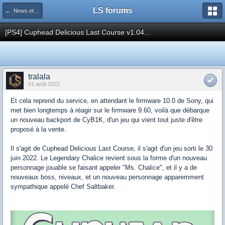
LS forums
← News et actualités postées sur LS
[PS4] Cuphead Delicious Last Course v1.04...
tralala
01 août 2022
Et cela reprend du service, en attendant le firmware 10.0 de Sony, qui
met bien longtemps à réagir sur le firmware 9.60, voilà que débarque
un nouveau backport de CyB1K, d'un jeu qui vient tout juste d'être
proposé à la vente.
Il s'agit de Cuphead Delicious Last Course, il s'agit d'un jeu sorti le 30
juin 2022. Le Legendary Chalice revient sous la forme d'un nouveau
personnage jouable se faisant appeler "Ms. Chalice", et il y a de
nouveaux boss, niveaux, et un nouveau personnage apparemment
sympathique appelé Chef Saltbaker.