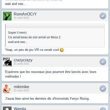
wait and see...
RomAnOCrY
01 août 2022
Super !! merci
Ce serait beau de voir arrivé un Moss 2.
wait and see...
Yeap, un peu de jeu VR ca serait cool
crazycrazy
01 août 2022
Espérons que les nouveaux jeux pourront être lancés avec leurs
méthodes !
mikimike
01 août 2022
J'aurai bien aimé les derniers dlc d'Immortals Fenyx Rising.
Wargla