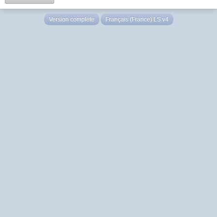
Version complète
Français (France) LS v4