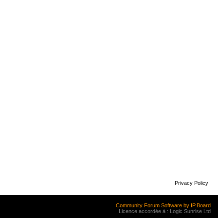
Privacy Policy
Community Forum Software by IP.Board
Licence accordée à : Logic Sunrise Ltd