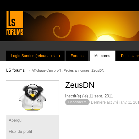
Logic-Sunrise (retour au site)
Forums
Membres
Petites a
→
LS forums
Affichage d'un profil : Petites annonces: ZeusDN
ZeusDN
Inscrit(e) (le) 11 sept. 2011
Déconnecté
Dernière activité janv. 11 2
Aperçu
Flux du profil