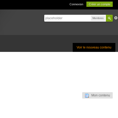
Connexion
Créer un compte
Membres
Voir le nouveau contenu
Mon contenu