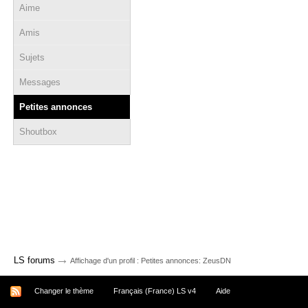
Aime
Amis
Sujets
Messages
Petites annonces
Shoutbox
→
LS forums
Affichage d'un profil : Petites annonces: ZeusDN
Changer le thème
Français (France) LS v4
Aide