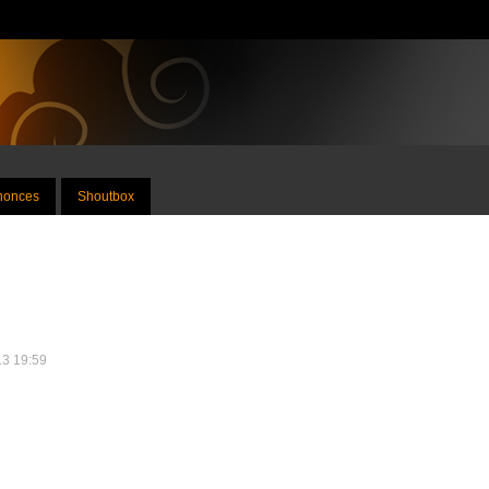
nnonces
Shoutbox
013 19:59