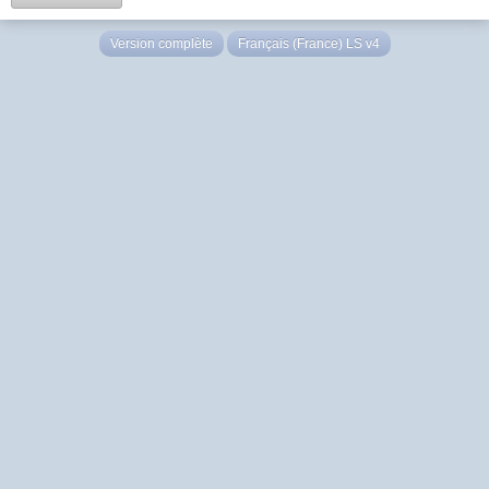
Version complète
Français (France) LS v4