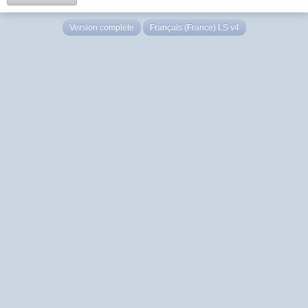
Version complète
Français (France) LS v4