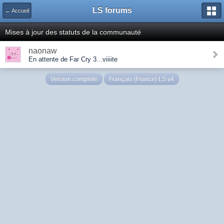
LS forums
← Accueil
Mises à jour des statuts de la communauté
naonaw
En attente de Far Cry 3...viiiite
Version complète
Français (France) LS v4