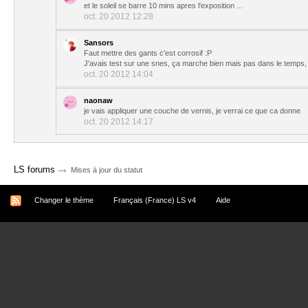
et le soleil se barre 10 mins apres l'exposition ...
oct. 20 2012 12:28
Sansors
Faut mettre des gants c'est corrosif :P
J'avais test sur une snes, ça marche bien mais pas dans le temps, au 
oct. 20 2012 14:04
naonaw
je vais appliquer une couche de vernis, je verrai ce que ca donne
oct. 20 2012 14:17
→
LS forums
Mises à jour du statut
Changer le thème
Français (France) LS v4
Aide