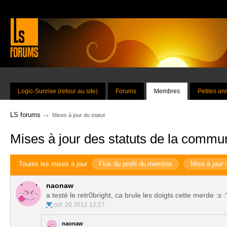
Logic-Sunrise (retour au site)
Forums
Membres
Petites a
→
LS forums
Mises à jour du statut
Mises à jour des statuts de la commu
Toutes les mises à jour
Flux du profil du membre
Mise à jour 
naonaw
a testé le retr0bright, ca brule les doigts cette merde :s :'
oct. 20 2012 12:27
naonaw