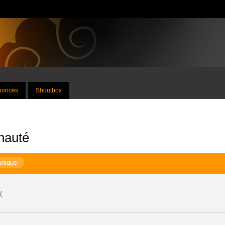
nnonces
Shoutbox
nauté
unique
(