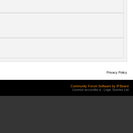
Privacy Policy
Community Forum Software by IP.Board
Licence accordée à : Logic Sunrise Ltd