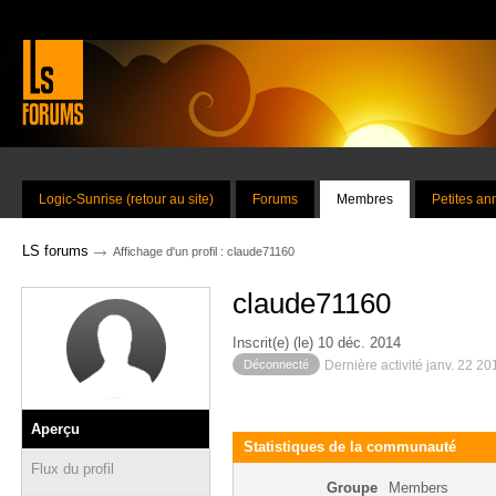
Logic-Sunrise (retour au site)
Forums
Membres
Petites a
→
LS forums
Affichage d'un profil : claude71160
claude71160
Inscrit(e) (le) 10 déc. 2014
Déconnecté
Dernière activité janv. 22 2
Aperçu
Statistiques de la communauté
Flux du profil
Groupe
Members