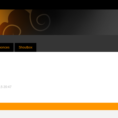
nnonces
Shoutbox
015 20:47