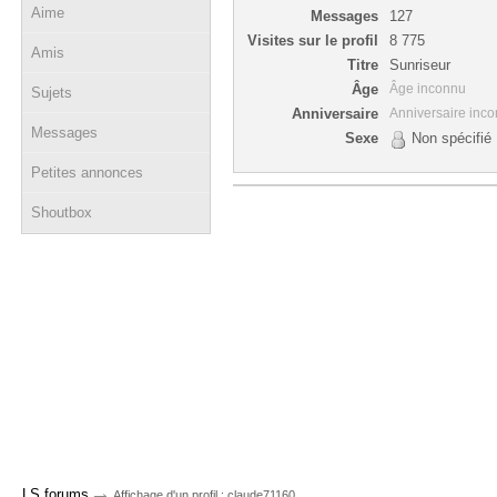
Aime
Messages
127
Visites sur le profil
8 775
Amis
Titre
Sunriseur
Âge
Âge inconnu
Sujets
Anniversaire
Anniversaire inc
Messages
Sexe
Non spécifié
Petites annonces
Shoutbox
→
LS forums
Affichage d'un profil : claude71160