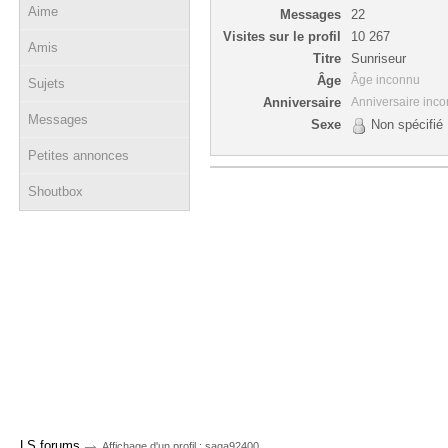
Aime
Messages
22
Visites sur le profil
10 267
Amis
Titre
Sunriseur
Âge
Âge inconnu
Sujets
Anniversaire
Anniversaire inc
Messages
Sexe
Non spécifié
Petites annonces
Shoutbox
→
LS forums
Affichage d'un profil : saga92400