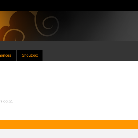
nnonces
Shoutbox
17 00:51