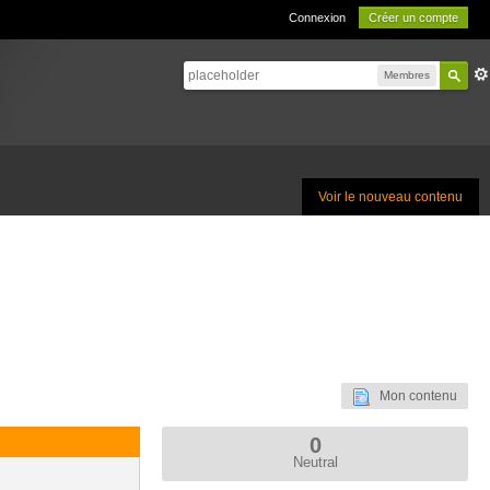
Connexion
Créer un compte
Membres
Voir le nouveau contenu
Mon contenu
0
Neutral