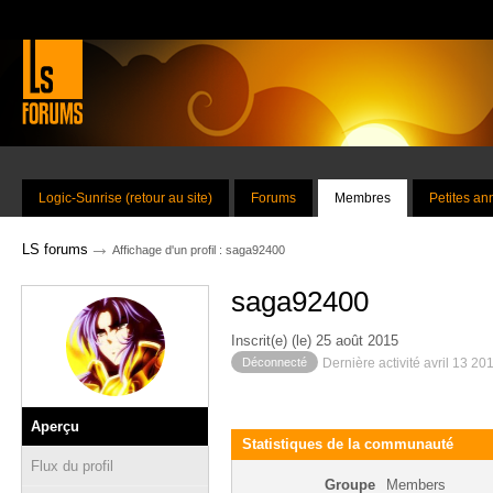
Logic-Sunrise (retour au site)
Forums
Membres
Petites a
→
LS forums
Affichage d'un profil : saga92400
saga92400
Inscrit(e) (le) 25 août 2015
Déconnecté
Dernière activité avril 13 20
Aperçu
Statistiques de la communauté
Flux du profil
Groupe
Members