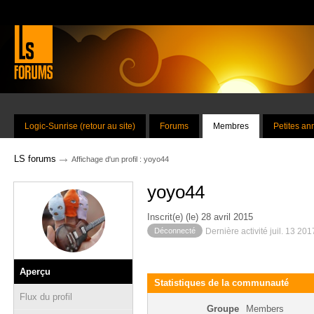
Logic-Sunrise (retour au site)
Forums
Membres
Petites a
→
LS forums
Affichage d'un profil : yoyo44
yoyo44
Inscrit(e) (le) 28 avril 2015
Déconnecté
Dernière activité juil. 13 20
Aperçu
Statistiques de la communauté
Flux du profil
Groupe
Members