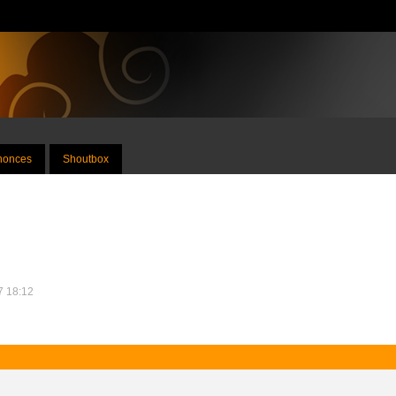
nnonces
Shoutbox
17 18:12