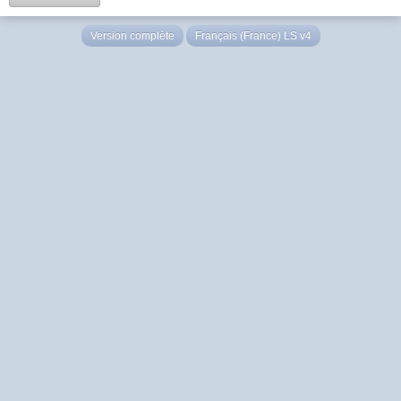
Version complète
Français (France) LS v4