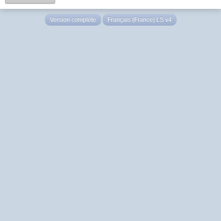
Version complète
Français (France) LS v4