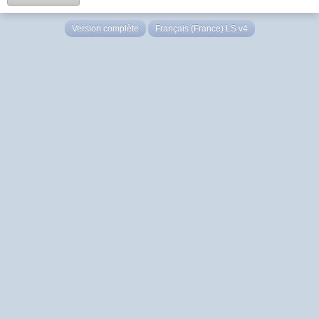
Version complète
Français (France) LS v4