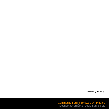
Privacy Policy
Community Forum Software by IP.Board
Licence accordée à : Logic Sunrise Ltd