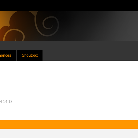
nnonces
Shoutbox
14 14:13