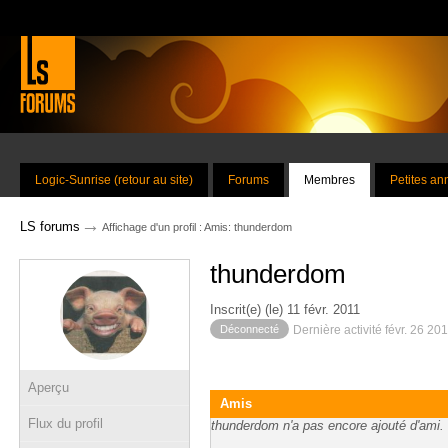
Logic-Sunrise (retour au site)
Forums
Membres
Petites a
→
LS forums
Affichage d'un profil : Amis: thunderdom
thunderdom
Inscrit(e) (le) 11 févr. 2011
Déconnecté
Dernière activité févr. 26 20
Aperçu
Amis
Flux du profil
thunderdom n'a pas encore ajouté d'ami.