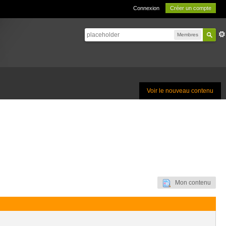
Connexion
Créer un compte
Membres
Voir le nouveau contenu
Mon contenu